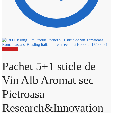
Pachet 5+1 sticle de vin Tamaioasa
Prețul
Pre
Romaneasca si Riesling Italian – demisec alb
210,00
lei
175,00
lei
inițial
cur
Reduceri!
a
este
fost:
175
Pachet 5+1 sticle de
210,00 lei.
Vin Alb Aromat sec –
Pietroasa
Research&Innovation