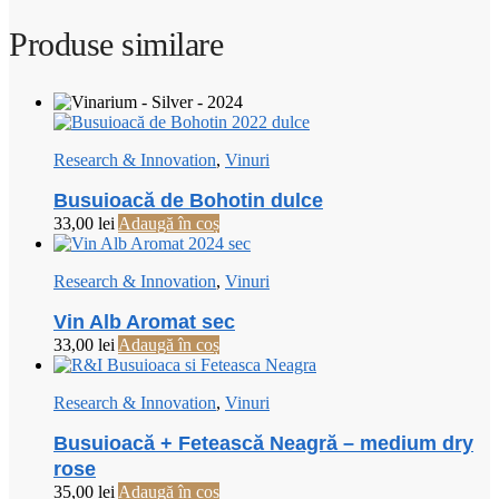
Produse similare
Research & Innovation
,
Vinuri
Busuioacă de Bohotin dulce
33,00
lei
Adaugă în coș
Research & Innovation
,
Vinuri
Vin Alb Aromat sec
33,00
lei
Adaugă în coș
Research & Innovation
,
Vinuri
Busuioacă + Fetească Neagră – medium dry
rose
35,00
lei
Adaugă în coș