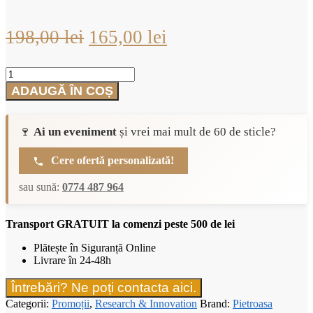
Prețul
Prețul
198,00
lei
165,00
lei
inițial
curent
Cantitate
a
este:
Pachet
ADAUGĂ ÎN COȘ
fost:
165,00 lei.
5+1
sticle
198,00 lei.
de
🍷
Ai un eveniment
și vrei mai mult de 60 de sticle?
Vin
Alb
Aromat
Cere ofertă personalizată!
sec
-
sau sună:
0774 487 964
Pietroasa
Research&Innovation
Transport GRATUIT la comenzi peste 500 de lei
Plătește în Siguranță Online
Livrare în 24-48h
Întrebări? Ne poți contacta aici.
Categorii:
Promoții
,
Research & Innovation
Brand:
Pietroasa