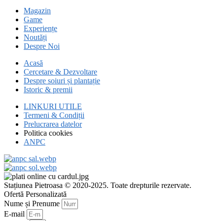
Magazin
Game
Experiențe
Noutăți
Despre Noi
Acasă
Cercetare & Dezvoltare
Despre soiuri și plantație
Istoric & premii
LINKURI UTILE
Termeni & Condiții
Prelucrarea datelor
Politica cookies
ANPC
Stațiunea Pietroasa © 2020-2025. Toate drepturile rezervate.
Ofertă Personalizată
Nume și Prenume
E-mail