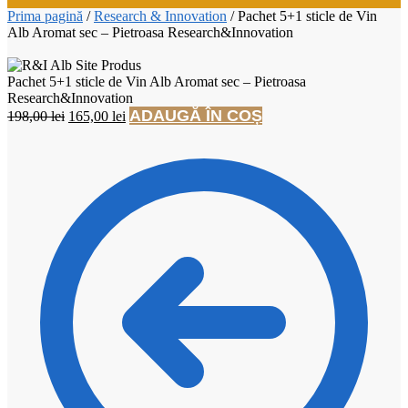
Prima pagină
/
Research & Innovation
/
Pachet 5+1 sticle de Vin
Alb Aromat sec – Pietroasa Research&Innovation
Pachet 5+1 sticle de Vin Alb Aromat sec – Pietroasa
Research&Innovation
Prețul
Prețul
ADAUGĂ ÎN COȘ
198,00
lei
165,00
lei
inițial
curent
a
este:
fost:
165,00 lei.
198,00 lei.