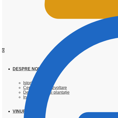
0
DESPRE NOI
Istoric & Premii
Cercetare & Dezvoltare
Despre soiuri și plantație
Instituții
VINURI