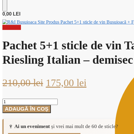
0,00
LEI
Pachet 5+1 sticle de vin Busuioacă + 
Reduceri!
Pachet 5+1 sticle de vin
Riesling Italian – demisec
Prețul
Prețul
210,00
lei
175,00
lei
inițial
curent
Cantitate
a
este:
Pachet
ADAUGĂ ÎN COȘ
5+1
fost:
175,00 lei.
sticle
de
210,00 lei.
🍷
Ai un eveniment
și vrei mai mult de 60 de sticle?
vin
Tamaioasa