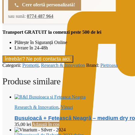
Romaneasca
Cere ofertă personalizată!
si
Riesling
sau sună:
0774 487 964
Italian
–
demisec
Transport GRATUIT la comenzi peste 500 de lei
alb
Plătește în Siguranță Online
Livrare în 24-48h
Întrebări? Ne poți contacta aici.
Categorii:
Promoții
,
Research & Innovation
Brand:
Pietroasa
Produse similare
Research & Innovation
,
Vinuri
Busuioacă + Fetească Neagră – medium dry r
35,00
lei
Adaugă în coș