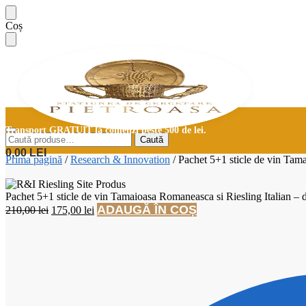
Skip
Skip
Coș
to
to
navigation
content
Transport GRATUIT la comenzi peste 500 de lei.
Caută
Caută
după:
0,00
LEI
Prima pagină
/
Research & Innovation
/
Pachet 5+1 sticle de vin Tama
Pachet 5+1 sticle de vin Tamaioasa Romaneasca si Riesling Italian – 
Prețul
Prețul
ADAUGĂ ÎN COȘ
210,00
lei
175,00
lei
inițial
curent
a
este:
fost:
175,00 lei.
210,00 lei.