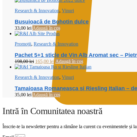
Research & Innovation
,
Vinuri
Busuioacă de Bohotin dulce
33,00
lei
Adaugă în coș
Promoții
,
Research & Innovation
Pachet 5+1 sticle de Vin Alb Aromat sec – Pie
Prețul
Prețul
198,00
lei
165,00
lei
Adaugă în coș
inițial
curent
a
este:
Research & Innovation
,
Vinuri
fost:
165,00 lei.
198,00 lei.
Tamaioasa Romaneasca si Riesling Italian – d
35,00
lei
Adaugă în coș
Intră în Comunitatea noastră
Înscrie-te la newsletter pentru a rămâne la curent cu evenimentele și la