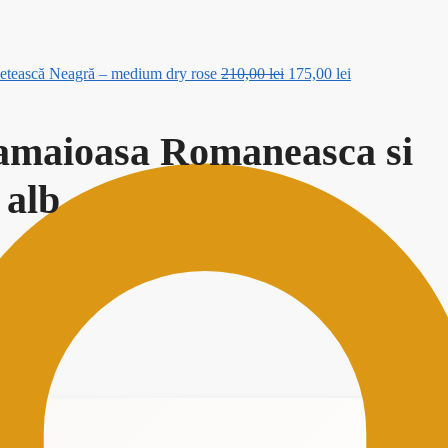
Prețul
Prețul
Fetească Neagră – medium dry rose
210,00
lei
175,00
lei
inițial
curent
a
este:
fost:
175,00 lei.
 Tamaioasa Romaneasca si
210,00 lei.
 alb