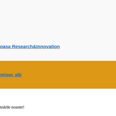
troasa Research&Innovation
emisec alb
nsările noastre!