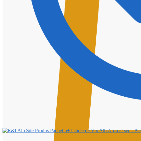
Pachet 5+1 sticle de Vin Alb Aromat sec - P